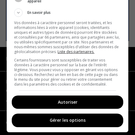
appareil
Email address
En savoir plus
Vos données à caractère personnel seront traitées, et les
SUBSCRIBE
informations liées à votre appareil (cookies, identifiants
uniques et autres types de données) pourront être stockées
et consultées par 66 partenaires, ainsi que partagées avec lui,
ou utilisées spécifiquement par ce site. Nos partenaires et
nous-mêmes sommes susceptibles d'utiliser des données de
géolocalisation précises.
Liste des partenaires.
NAVIGATION
Certains fournisseurs sont susceptibles de traiter vos
données à caractère personnel sur la base de l'intérêt
légitime. Vous pouvez vous y opposer en gérant vos options
ci-dessous. Recherchez un lien en bas de cette page ou dans
le menu du site pour gérer ou retirer votre consentement
Become a partner
dans les paramètres des cookies et de confidentialité.
Contact us
About us
Autoriser
Gérer les options
CATEGORIES