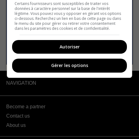
newsletter
Certains fournisseurs sont susceptibles de traiter vos
données à caractère personnel sur la base de l'intérêt
légitime. Vous pouvez vous y opposer en gérant vos options
ci-dessous. Recherchez un lien en bas de cette page ou dans
le menu du site pour gérer ou retirer votre consentement
Email address
dans les paramètres des cookies et de confidentialité.
Autoriser
SUBSCRIBE
Gérer les options
NAVIGATION
Become a partner
Contact us
About us