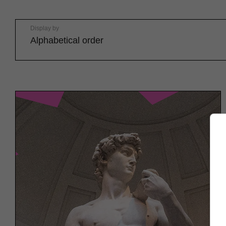
Display by
Alphabetical order