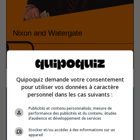
Nixon and Watergate
History
True or false
Quipoquiz demande votre consentement
pour utiliser vos données à caractère
personnel dans les cas suivants :
Subscribe to our
newsletter
Publicités et contenu personnalisés, mesure de
performance des publicités et du contenu, études
d’audience et développement de services
Stocker et/ou accéder à des informations sur un
Email address
appareil