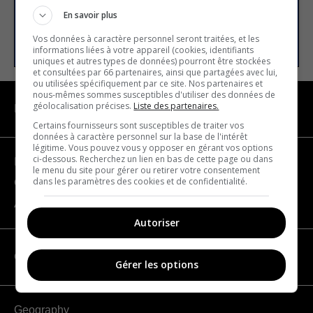
En savoir plus
SUBSCRIBE
Vos données à caractère personnel seront traitées, et les
informations liées à votre appareil (cookies, identifiants
uniques et autres types de données) pourront être stockées
et consultées par 66 partenaires, ainsi que partagées avec lui,
ou utilisées spécifiquement par ce site. Nos partenaires et
nous-mêmes sommes susceptibles d'utiliser des données de
géolocalisation précises.
Liste des partenaires.
NAVIGATION
Certains fournisseurs sont susceptibles de traiter vos
données à caractère personnel sur la base de l'intérêt
légitime. Vous pouvez vous y opposer en gérant vos options
ci-dessous. Recherchez un lien en bas de cette page ou dans
Become a partner
le menu du site pour gérer ou retirer votre consentement
dans les paramètres des cookies et de confidentialité.
Contact us
About us
Autoriser
CATEGORIES
Gérer les options
Geography