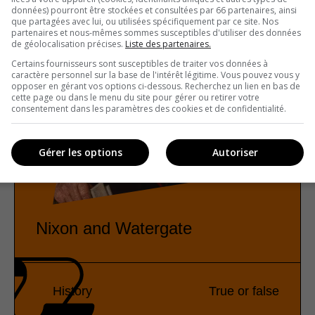
données) pourront être stockées et consultées par 66 partenaires, ainsi
que partagées avec lui, ou utilisées spécifiquement par ce site. Nos
partenaires et nous-mêmes sommes susceptibles d'utiliser des données
de géolocalisation précises.
Liste des partenaires.
Certains fournisseurs sont susceptibles de traiter vos données à
caractère personnel sur la base de l'intérêt légitime. Vous pouvez vous y
opposer en gérant vos options ci-dessous. Recherchez un lien en bas de
cette page ou dans le menu du site pour gérer ou retirer votre
consentement dans les paramètres des cookies et de confidentialité.
Gérer les options
Autoriser
Nixon and Watergate
History
True or false