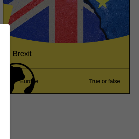
Brexit
Europe
True or false