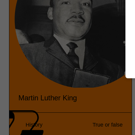
Martin Luther King
History
True or false