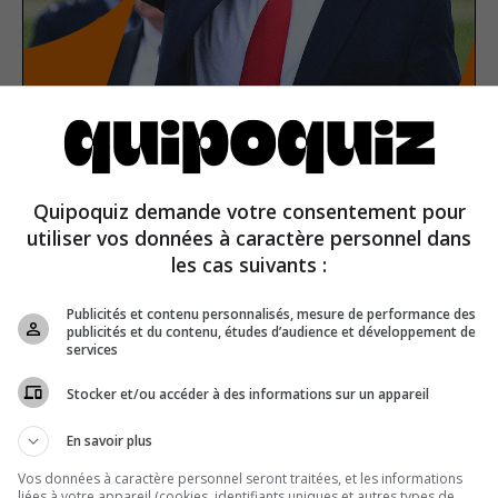
American presidents
Quipoquiz demande votre consentement pour
utiliser vos données à caractère personnel dans
les cas suivants :
History
True or false
Publicités et contenu personnalisés, mesure de performance des
publicités et du contenu, études d’audience et développement de
services
Stocker et/ou accéder à des informations sur un appareil
En savoir plus
Vos données à caractère personnel seront traitées, et les informations
liées à votre appareil (cookies, identifiants uniques et autres types de