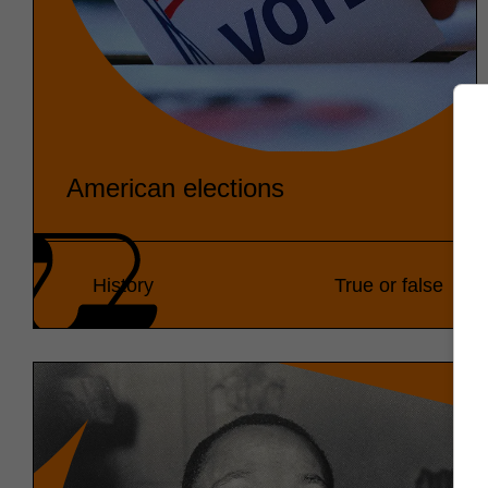
American elections
History
True or false