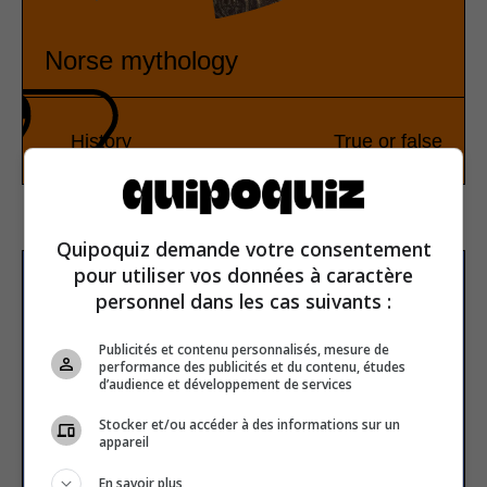
Norse mythology
History
True or false
Quipoquiz demande votre consentement
pour utiliser vos données à caractère
Subscribe to our
personnel dans les cas suivants :
newsletter
Publicités et contenu personnalisés, mesure de
performance des publicités et du contenu, études
d’audience et développement de services
Email address
Stocker et/ou accéder à des informations sur un
appareil
En savoir plus
SUBSCRIBE