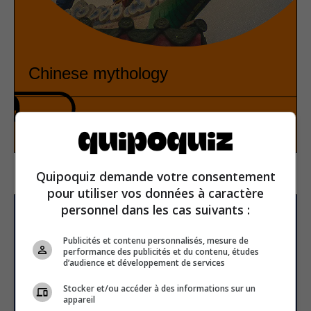
Chinese mythology
History
True or false
Quipoquiz demande votre consentement
pour utiliser vos données à caractère
personnel dans les cas suivants :
Subscribe to our
newsletter
Publicités et contenu personnalisés, mesure de
performance des publicités et du contenu, études
d’audience et développement de services
Stocker et/ou accéder à des informations sur un
Email address
appareil