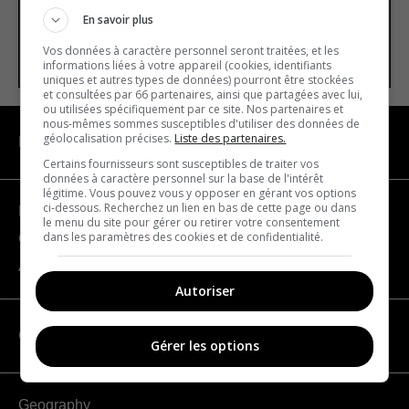
En savoir plus
SUBSCRIBE
Vos données à caractère personnel seront traitées, et les
informations liées à votre appareil (cookies, identifiants
uniques et autres types de données) pourront être stockées
et consultées par 66 partenaires, ainsi que partagées avec lui,
ou utilisées spécifiquement par ce site. Nos partenaires et
nous-mêmes sommes susceptibles d'utiliser des données de
géolocalisation précises.
Liste des partenaires.
NAVIGATION
Certains fournisseurs sont susceptibles de traiter vos
données à caractère personnel sur la base de l'intérêt
légitime. Vous pouvez vous y opposer en gérant vos options
ci-dessous. Recherchez un lien en bas de cette page ou dans
Become a partner
le menu du site pour gérer ou retirer votre consentement
dans les paramètres des cookies et de confidentialité.
Contact us
About us
Autoriser
CATEGORIES
Gérer les options
Geography