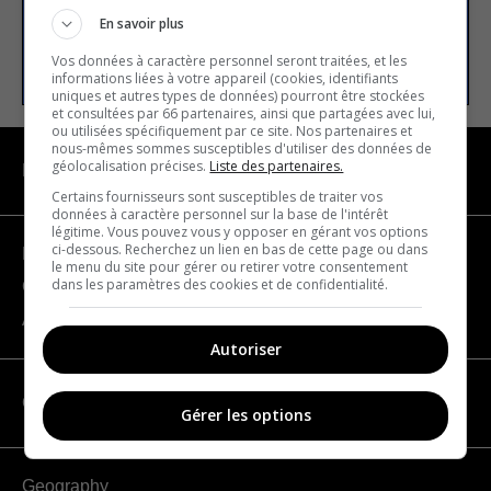
En savoir plus
SUBSCRIBE
Vos données à caractère personnel seront traitées, et les
informations liées à votre appareil (cookies, identifiants
uniques et autres types de données) pourront être stockées
et consultées par 66 partenaires, ainsi que partagées avec lui,
ou utilisées spécifiquement par ce site. Nos partenaires et
nous-mêmes sommes susceptibles d'utiliser des données de
géolocalisation précises.
Liste des partenaires.
NAVIGATION
Certains fournisseurs sont susceptibles de traiter vos
données à caractère personnel sur la base de l'intérêt
légitime. Vous pouvez vous y opposer en gérant vos options
ci-dessous. Recherchez un lien en bas de cette page ou dans
Become a partner
le menu du site pour gérer ou retirer votre consentement
dans les paramètres des cookies et de confidentialité.
Contact us
About us
Autoriser
CATEGORIES
Gérer les options
Geography