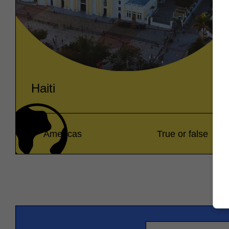
Haiti
Americas
True or false