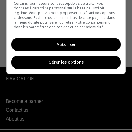
newsletter
Certains fournisseurs sont susceptibles de traiter vos
données à caractère personnel sur la base de l'intérêt
légitime. Vous pouvez vous y opposer en gérant vos options
ci-dessous. Recherchez un lien en bas de cette page ou dans
le menu du site pour gérer ou retirer votre consentement
Email address
dans les paramètres des cookies et de confidentialité.
Autoriser
SUBSCRIBE
Gérer les options
NAVIGATION
Become a partner
Contact us
About us