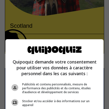
Scotland
Europe
True or false
Quipoquiz demande votre consentement
pour utiliser vos données à caractère
personnel dans les cas suivants :
Subscribe to our
newsletter
Publicités et contenu personnalisés, mesure de
performance des publicités et du contenu, études
d’audience et développement de services
Stocker et/ou accéder à des informations sur un
Email address
appareil