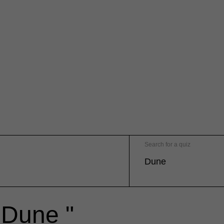
Search for a quiz
" Dune "