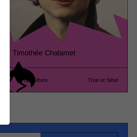
Timothée Chalamet
Pop culture
True or false