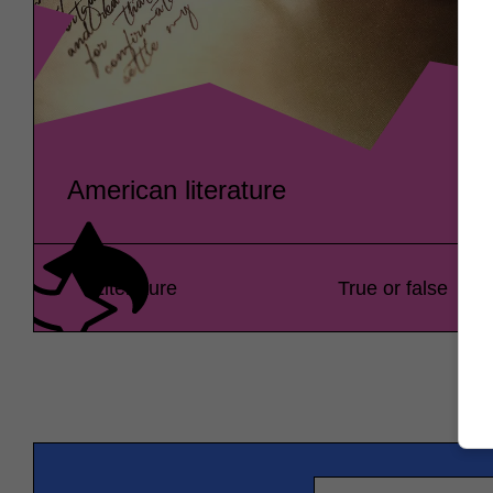
American literature
Literature
True or false