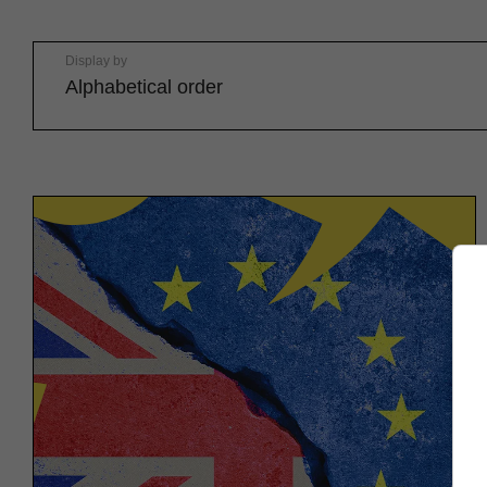
Display by
Alphabetical order