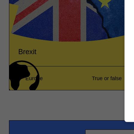
Brexit
Europe
True or false