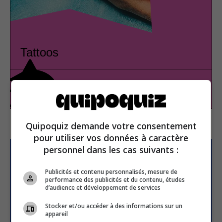
Tattoos
Visual arts
True or false
Quipoquiz demande votre consentement
pour utiliser vos données à caractère
personnel dans les cas suivants :
Subscribe to our
newsletter
Publicités et contenu personnalisés, mesure de
performance des publicités et du contenu, études
d’audience et développement de services
Stocker et/ou accéder à des informations sur un
Email address
appareil