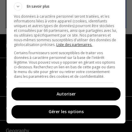
En savoir plus
SUBSCRIBE
Vos données à caractère personnel seront traitées, et les
informations liées à votre appareil (cookies, identifiants
uniques et autres types de données) pourront être stockées
et consultées par 66 partenaires, ainsi que partagées avec lui,
ou utilisées spécifiquement par ce site. Nos partenaires et
nous-mêmes sommes susceptibles d'utiliser des données de
géolocalisation précises.
Liste des partenaires.
NAVIGATION
Certains fournisseurs sont susceptibles de traiter vos
données à caractère personnel sur la base de l'intérêt
légitime. Vous pouvez vous y opposer en gérant vos options
ci-dessous. Recherchez un lien en bas de cette page ou dans
Become a partner
le menu du site pour gérer ou retirer votre consentement
dans les paramètres des cookies et de confidentialité.
Contact us
About us
Autoriser
CATEGORIES
Gérer les options
Geography