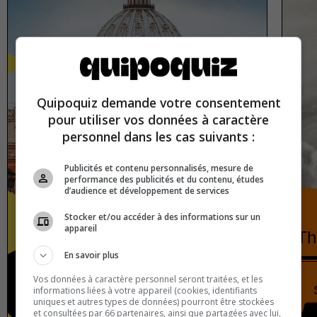
Quipoquiz demande votre consentement
pour utiliser vos données à caractère
personnel dans les cas suivants :
Publicités et contenu personnalisés, mesure de
performance des publicités et du contenu, études
d’audience et développement de services
Stocker et/ou accéder à des informations sur un
appareil
European capitals
Th
En savoir plus
Vos données à caractère personnel seront traitées, et les
Europe
True or false
informations liées à votre appareil (cookies, identifiants
uniques et autres types de données) pourront être stockées
et consultées par 66 partenaires, ainsi que partagées avec lui,