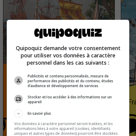
Quipoquiz demande votre consentement
pour utiliser vos données à caractère
personnel dans les cas suivants :
Publicités et contenu personnalisés, mesure de
performance des publicités et du contenu, études
d’audience et développement de services
Stocker et/ou accéder à des informations sur un
Historical myths that everyone
Fr
appareil
believes
En savoir plus
Vos données à caractère personnel seront traitées, et les
informations liées à votre appareil (cookies, identifiants
History
True or false
uniques et autres types de données) pourront être stockées