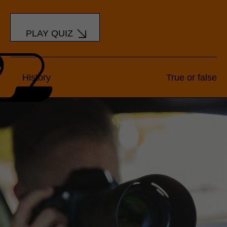
PLAY QUIZ
History
True or false