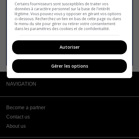
newsletter
Certains fournisseurs sont susceptibles de traiter vos
données à caractère personnel sur la base de l'intérêt
légitime. Vous pouvez vous y opposer en gérant vos options
ci-dessous. Recherchez un lien en bas de cette page ou dans
le menu du site pour gérer ou retirer votre consentement
Email address
dans les paramètres des cookies et de confidentialité.
Autoriser
SUBSCRIBE
Gérer les options
NAVIGATION
Become a partner
Contact us
About us