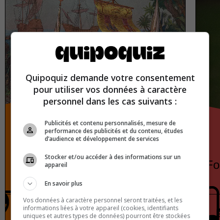
Quipoquiz demande votre consentement
pour utiliser vos données à caractère
personnel dans les cas suivants :
Publicités et contenu personnalisés, mesure de
performance des publicités et du contenu, études
d’audience et développement de services
Stocker et/ou accéder à des informations sur un
Historical myths that everyone
Fo
appareil
believes
En savoir plus
Vos données à caractère personnel seront traitées, et les
informations liées à votre appareil (cookies, identifiants
History
True or false
uniques et autres types de données) pourront être stockées