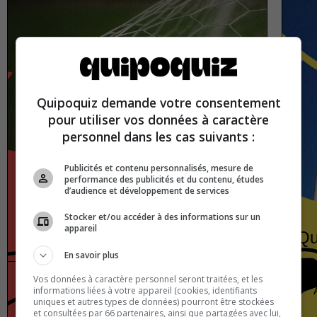
Quipoquiz demande votre consentement
pour utiliser vos données à caractère
personnel dans les cas suivants :
Publicités et contenu personnalisés, mesure de
performance des publicités et du contenu, études
d’audience et développement de services
Stocker et/ou accéder à des informations sur un
appareil
Football
Qu
En savoir plus
Vos données à caractère personnel seront traitées, et les
European football
True or false
informations liées à votre appareil (cookies, identifiants
uniques et autres types de données) pourront être stockées
et consultées par 66 partenaires, ainsi que partagées avec lui,