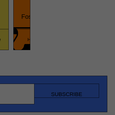
Fossils
e
History
True or fal
SUBSCRIBE