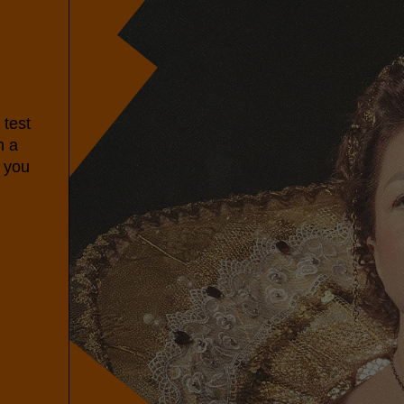
 test
n a
e you