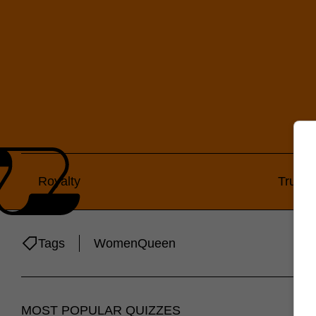
Royalty
True or
Tags
Women
Queen
MOST POPULAR QUIZZES