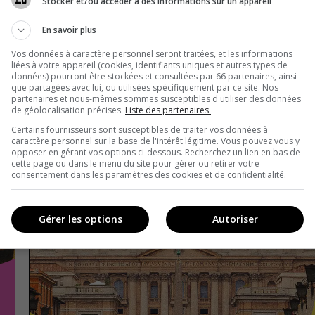
Stocker et/ou accéder à des informations sur un appareil
En savoir plus
Vos données à caractère personnel seront traitées, et les informations
liées à votre appareil (cookies, identifiants uniques et autres types de
données) pourront être stockées et consultées par 66 partenaires, ainsi
que partagées avec lui, ou utilisées spécifiquement par ce site. Nos
partenaires et nous-mêmes sommes susceptibles d'utiliser des données
de géolocalisation précises.
Liste des partenaires.
Certains fournisseurs sont susceptibles de traiter vos données à
caractère personnel sur la base de l'intérêt légitime. Vous pouvez vous y
opposer en gérant vos options ci-dessous. Recherchez un lien en bas de
cette page ou dans le menu du site pour gérer ou retirer votre
consentement dans les paramètres des cookies et de confidentialité.
Gérer les options
Autoriser