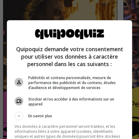
Quipoquiz demande votre consentement
pour utiliser vos données à caractère
personnel dans les cas suivants :
Publicités et contenu personnalisés, mesure de
performance des publicités et du contenu, études
d’audience et développement de services
Stocker et/ou accéder à des informations sur un
Villains from film and television
Pe
appareil
En savoir plus
Vos données à caractère personnel seront traitées, et les
informations liées à votre appareil (cookies, identifiants
Cinema
True or false
uniques et autres types de données) pourront être stockées