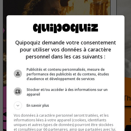
Quipoquiz demande votre consentement
pour utiliser vos données à caractère
personnel dans les cas suivants :
Publicités et contenu personnalisés, mesure de
performance des publicités et du contenu, études
d’audience et développement de services
Stocker et/ou accéder à des informations sur un
appareil
Villains from film and television
Th
En savoir plus
Vos données à caractère personnel seront traitées, et les
Cinema
True or false
informations liées à votre appareil (cookies, identifiants
uniques et autres types de données) pourront être stockées
et consultées par 66 partenaires, ainsi que partagées avec lui,