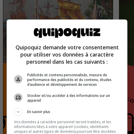
Quipoquiz demande votre consentement
pour utiliser vos données à caractère
personnel dans les cas suivants :
Publicités et contenu personnalisés, mesure de
performance des publicités et du contenu, études
d’audience et développement de services
Stocker et/ou accéder à des informations sur un
Historical myths that everyone
Fo
appareil
believes
En savoir plus
Vos données à caractère personnel seront traitées, et les
informations liées à votre appareil (cookies, identifiants
History
True or false
uniques et autres types de données) pourront être stockées