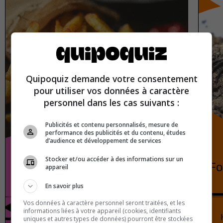
Quipoquiz demande votre consentement
pour utiliser vos données à caractère
personnel dans les cas suivants :
Publicités et contenu personnalisés, mesure de
performance des publicités et du contenu, études
d’audience et développement de services
Stocker et/ou accéder à des informations sur un
French fries
Fo
appareil
En savoir plus
Vos données à caractère personnel seront traitées, et les
informations liées à votre appareil (cookies, identifiants
Gastronomy
True or false
uniques et autres types de données) pourront être stockées