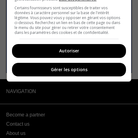
Subscribe to our
Certains fournisseurs sont susceptibles de traiter vos
newsletter
données à caractère personnel sur la base de l'intérêt
légitime. Vous pouvez vous y opposer en gérant vos options
ci-dessous. Recherchez un lien en bas de cette page ou dans
le menu du site pour gérer ou retirer votre consentement
dans les paramètres des cookies et de confidentialité.
Email address
Autoriser
SUBSCRIBE
Gérer les options
NAVIGATION
Become a partner
Contact us
About us