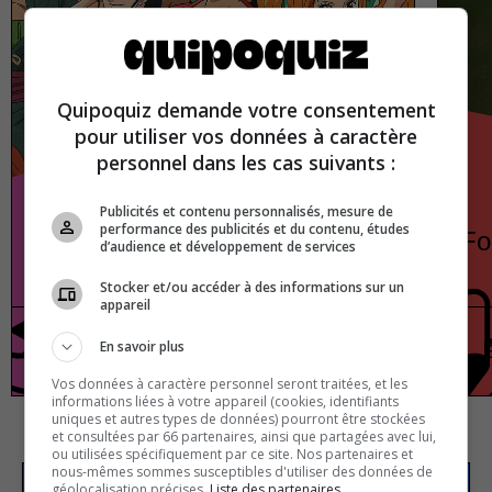
Quipoquiz demande votre consentement
pour utiliser vos données à caractère
personnel dans les cas suivants :
Publicités et contenu personnalisés, mesure de
performance des publicités et du contenu, études
One Piece
Fo
d’audience et développement de services
Stocker et/ou accéder à des informations sur un
appareil
En savoir plus
TV Shows
True or false
Vos données à caractère personnel seront traitées, et les
informations liées à votre appareil (cookies, identifiants
uniques et autres types de données) pourront être stockées
et consultées par 66 partenaires, ainsi que partagées avec lui,
ou utilisées spécifiquement par ce site. Nos partenaires et
nous-mêmes sommes susceptibles d'utiliser des données de
géolocalisation précises.
Liste des partenaires.