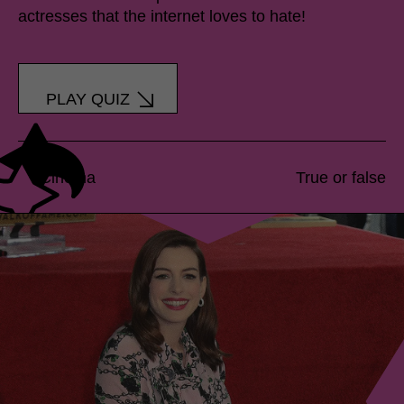
actresses that the internet loves to hate!
PLAY QUIZ
Cinema
True or false