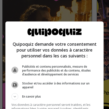
Quipoquiz demande votre consentement
pour utiliser vos données à caractère
personnel dans les cas suivants :
Publicités et contenu personnalisés, mesure de
performance des publicités et du contenu, études
d’audience et développement de services
Stocker et/ou accéder à des informations sur un
appareil
Villains from film and television
Pe
En savoir plus
Vos données à caractère personnel seront traitées, et les
informations liées à votre appareil (cookies, identifiants