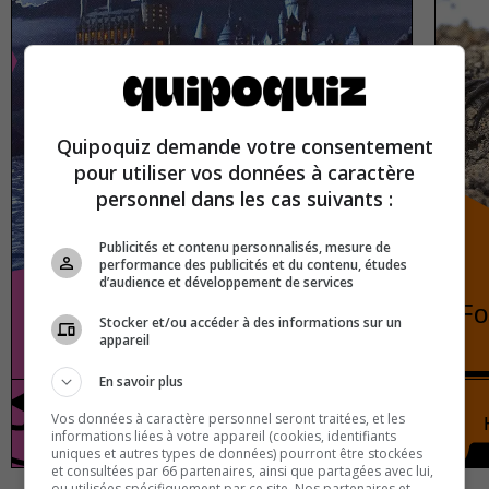
Quipoquiz demande votre consentement
pour utiliser vos données à caractère
personnel dans les cas suivants :
Publicités et contenu personnalisés, mesure de
performance des publicités et du contenu, études
d’audience et développement de services
Hogwarts houses
Fo
Stocker et/ou accéder à des informations sur un
appareil
En savoir plus
Vos données à caractère personnel seront traitées, et les
Pop culture
True or false
informations liées à votre appareil (cookies, identifiants
uniques et autres types de données) pourront être stockées
et consultées par 66 partenaires, ainsi que partagées avec lui,
ou utilisées spécifiquement par ce site. Nos partenaires et