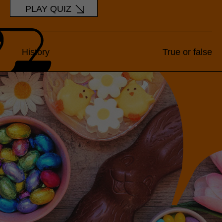
PLAY QUIZ
History
True or false