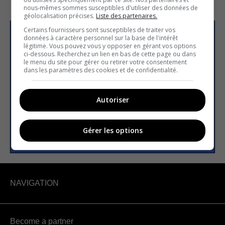
nous-mêmes sommes susceptibles d'utiliser des données de
géolocalisation précises.
Liste des partenaires.
Certains fournisseurs sont susceptibles de traiter vos
données à caractère personnel sur la base de l'intérêt
Subscribe to our
légitime. Vous pouvez vous y opposer en gérant vos options
newsletter
ci-dessous. Recherchez un lien en bas de cette page ou dans
le menu du site pour gérer ou retirer votre consentement
dans les paramètres des cookies et de confidentialité.
Email address
Autoriser
SUBSCRIBE
Gérer les options
NAVIGATION
Become a partner