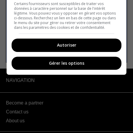
newsletter
Certains fournisseurs sont susceptibles de traiter vos
données à caractère personnel sur la base de l'intérêt
légitime. Vous pouvez vous y opposer en gérant vos options
ci-dessous. Recherchez un lien en bas de cette page ou dans
le menu du site pour gérer ou retirer votre consentement
Email address
dans les paramètres des cookies et de confidentialité.
Autoriser
SUBSCRIBE
Gérer les options
NAVIGATION
Become a partner
Contact us
About us