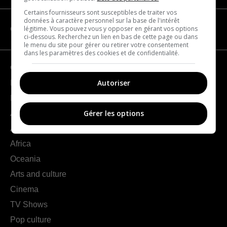
Certains fournisseurs sont susceptibles de traiter vos
données à caractère personnel sur la base de l'intérêt
légitime. Vous pouvez vous y opposer en gérant vos options
CATEGORIES
ci-dessous. Recherchez un lien en bas de cette page ou dans
le menu du site pour gérer ou retirer votre consentement
dans les paramètres des cookies et de confidentialité.
Geography
Autoriser
France
Europe
Gérer les options
Americas
Asia
Africa
Oceania
Arts and culture
Cinema
TV Shows
Pop culture