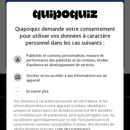
Subscribe to our
newsletter
Quipoquiz demande votre consentement
Email address
pour utiliser vos données à caractère
personnel dans les cas suivants :
SUBSCRIBE
Publicités et contenu personnalisés, mesure de
performance des publicités et du contenu, études
d’audience et développement de services
Stocker et/ou accéder à des informations sur un
appareil
NAVIGATION
En savoir plus
Vos données à caractère personnel seront traitées, et les
informations liées à votre appareil (cookies, identifiants
Become a partner
uniques et autres types de données) pourront être stockées
et consultées par 66 partenaires, ainsi que partagées avec lui,
Contact us
ou utilisées spécifiquement par ce site. Nos partenaires et
nous-mêmes sommes susceptibles d'utiliser des données de
About us
géolocalisation précises.
Liste des partenaires.