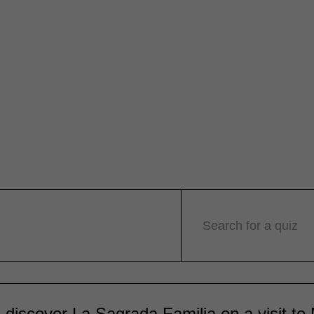
Search for a quiz
l discover La Sagrada Familia on a visit to