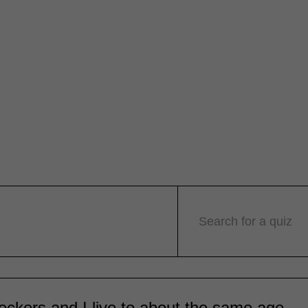
Search for a quiz
kers and I live to about the same age.