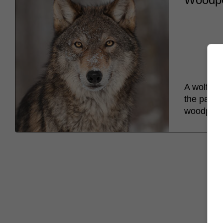
A wolf lif
the pack.
woodpeck