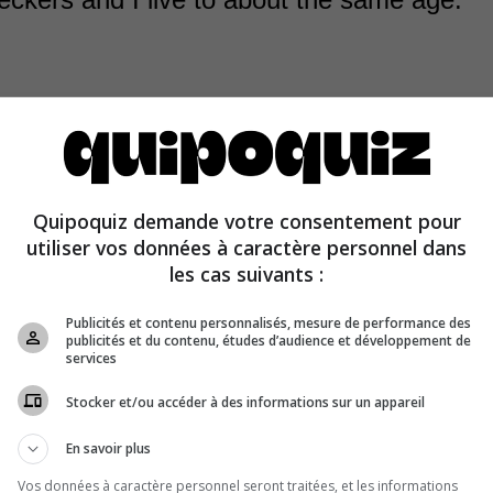
e expectancy varies greatly depending on the position it 
Quipoquiz demande votre consentement pour
 Thus, wolves live between 6 and 15 years, the same ag
utiliser vos données à caractère personnel dans
ers.
les cas suivants :
Publicités et contenu personnalisés, mesure de performance des
publicités et du contenu, études d’audience et développement de
services
Stocker et/ou accéder à des informations sur un appareil
En savoir plus
Vos données à caractère personnel seront traitées, et les informations