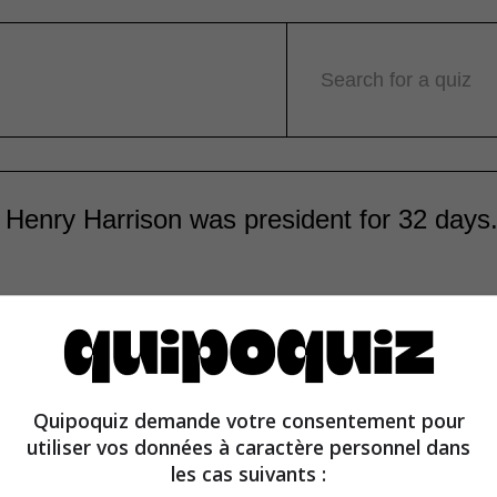
Search for a quiz
 Henry Harrison was president for 32 days
Quipoquiz demande votre consentement pour
resident of the United States died of pneumonia on the
utiliser vos données à caractère personnel dans
m. He served the shortest tenure in U.S. presidential histo
les cas suivants :