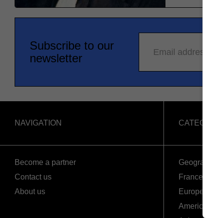
Subscribe to our
Email address
newsletter
NAVIGATION
CATEGOR
Become a partner
Geography
Contact us
France
About us
Europe
Americas