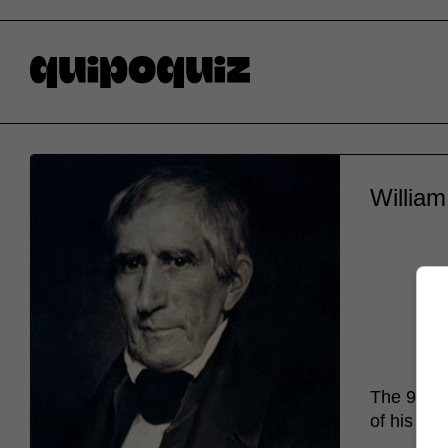
William
The 9th p
of his ter