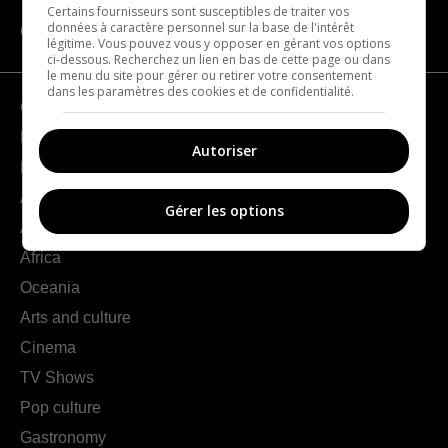
Certains fournisseurs sont susceptibles de traiter vos
données à caractère personnel sur la base de l'intérêt
CATEGORIES
légitime. Vous pouvez vous y opposer en gérant vos options
ci-dessous. Recherchez un lien en bas de cette page ou dans
le menu du site pour gérer ou retirer votre consentement
dans les paramètres des cookies et de confidentialité.
Geography
France
Autoriser
Europe
Americas
Gérer les options
Asia
Africa
Oceania
Arts and culture
Cinema
TV Shows
Pop culture
Gastronomy