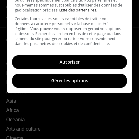
ou utilisées spécifiquement par ce site. Nos partenaires et
nous-mêmes sommes susceptibles d'utiliser des données de
Contact us
géolocalisation précises.
Liste des partenaires.
About us
Certains fournisseurs sont susceptibles de traiter vos
données à caractère personnel sur la base de l'intérêt
légitime. Vous pouvez vous y opposer en gérant vos options
ci-dessous. Recherchez un lien en bas de cette page ou dans
le menu du site pour gérer ou retirer votre consentement
CATEGORIES
dans les paramètres des cookies et de confidentialité.
Autoriser
Geography
France
Gérer les options
Europe
Americas
Asia
Africa
Oceania
Arts and culture
Cinema