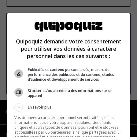
Subscribe to our
newsletter
Quipoquiz demande votre consentement
pour utiliser vos données à caractère
Email address
personnel dans les cas suivants :
Publicités et contenu personnalisés, mesure de
performance des publicités et du contenu, études
SUBSCRIBE
d’audience et développement de services
Stocker et/ou accéder à des informations sur un
appareil
En savoir plus
NAVIGATION
Vos données à caractère personnel seront traitées, et les
informations liées à votre appareil (cookies, identifiants
uniques et autres types de données) pourront être stockées
et consultées par 66 partenaires, ainsi que partagées avec lui,
Become a partner