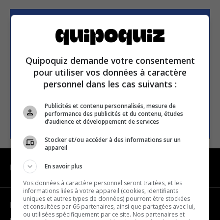
Subscribe to our
newsletter
Quipoquiz demande votre consentement
pour utiliser vos données à caractère
Email address
personnel dans les cas suivants :
Publicités et contenu personnalisés, mesure de
performance des publicités et du contenu, études
SUBSCRIBE
d’audience et développement de services
Stocker et/ou accéder à des informations sur un
appareil
En savoir plus
NAVIGATION
Vos données à caractère personnel seront traitées, et les
informations liées à votre appareil (cookies, identifiants
uniques et autres types de données) pourront être stockées
Become a partner
et consultées par 66 partenaires, ainsi que partagées avec lui,
ou utilisées spécifiquement par ce site. Nos partenaires et
Contact us