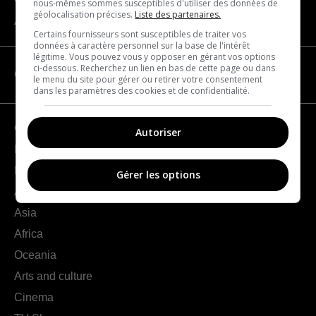
nous-mêmes sommes susceptibles d'utiliser des données de
géolocalisation précises.
Liste des partenaires.
About us
Certains fournisseurs sont susceptibles de traiter vos
données à caractère personnel sur la base de l'intérêt
légitime. Vous pouvez vous y opposer en gérant vos options
ci-dessous. Recherchez un lien en bas de cette page ou dans
CATEGORIES
le menu du site pour gérer ou retirer votre consentement
dans les paramètres des cookies et de confidentialité.
Geography
Autoriser
France
Europe
Gérer les options
Americas
Asia
Africa
Oceania
Arts and culture
Cinema