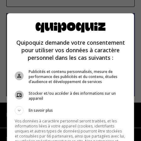
Subscribe to our
newsletter
Quipoquiz demande votre consentement
pour utiliser vos données à caractère
Email address
personnel dans les cas suivants :
Publicités et contenu personnalisés, mesure de
performance des publicités et du contenu, études
SUBSCRIBE
d’audience et développement de services
Stocker et/ou accéder à des informations sur un
appareil
En savoir plus
NAVIGATION
Vos données à caractère personnel seront traitées, et les
informations liées à votre appareil (cookies, identifiants
uniques et autres types de données) pourront être stockées
et consultées par 66 partenaires, ainsi que partagées avec lui,
Become a partner