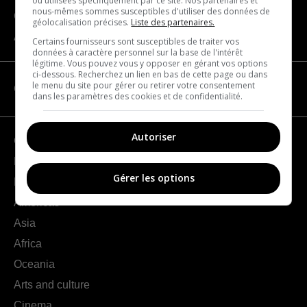
ou utilisées spécifiquement par ce site. Nos partenaires et
nous-mêmes sommes susceptibles d'utiliser des données de
Contact us
géolocalisation précises.
Liste des partenaires.
About us
Certains fournisseurs sont susceptibles de traiter vos
données à caractère personnel sur la base de l'intérêt
légitime. Vous pouvez vous y opposer en gérant vos options
ci-dessous. Recherchez un lien en bas de cette page ou dans
le menu du site pour gérer ou retirer votre consentement
CATEGORIES
dans les paramètres des cookies et de confidentialité.
Autoriser
Geography
France
Gérer les options
Europe
Americas
Asia
Africa
Oceania
Arts and culture
Cinema