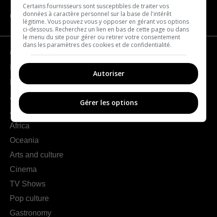
Certains fournisseurs sont susceptibles de traiter vos
données à caractère personnel sur la base de l'intérêt
CATEGORIES
légitime. Vous pouvez vous y opposer en gérant vos options
ci-dessous. Recherchez un lien en bas de cette page ou dans
le menu du site pour gérer ou retirer votre consentement
dans les paramètres des cookies et de confidentialité.
Geography
France
Autoriser
Europe
Americas
Gérer les options
Asia
Africa
Oceania
Arts and culture
Cinema
TV Shows
Pop culture
Gastronomy