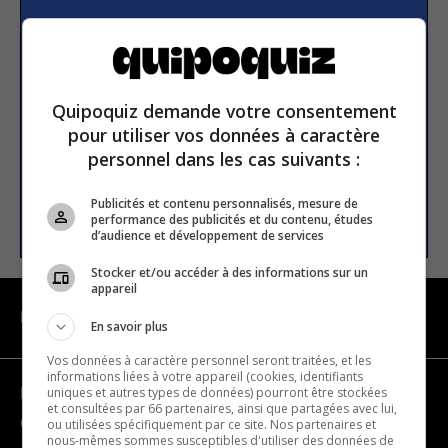
Subscribe to our
newsletter
Quipoquiz demande votre consentement
Email address
pour utiliser vos données à caractère
personnel dans les cas suivants :
Publicités et contenu personnalisés, mesure de
SUBSCRIBE
performance des publicités et du contenu, études
d’audience et développement de services
Stocker et/ou accéder à des informations sur un
appareil
NAVIGATION
En savoir plus
Vos données à caractère personnel seront traitées, et les
informations liées à votre appareil (cookies, identifiants
uniques et autres types de données) pourront être stockées
Become a partner
et consultées par 66 partenaires, ainsi que partagées avec lui,
Contact us
ou utilisées spécifiquement par ce site. Nos partenaires et
nous-mêmes sommes susceptibles d'utiliser des données de