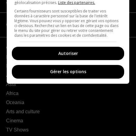
About us
géolocalisation précises.
Liste des partenaires.
Certains fournisseurs sont susceptibles de traiter vos
données à caractère personnel sur la base de l'intérêt
légitime. Vous pouvez vous y opposer en gérant vos options
CATEGORIES
ci-dessous. Recherchez un lien en bas de cette page ou dans
le menu du site pour gérer ou retirer votre consentement
dans les paramètres des cookies et de confidentialité.
Geography
Autoriser
France
Europe
Gérer les options
Americas
Asia
Africa
Oceania
Arts and culture
Cinema
TV Shows