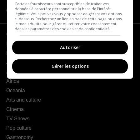
Certains fournisseurs sont susceptibles de traiter vos
données à caractère personnel sur la base de l'intérêt
CATEGORIES
légitime. Vous pouvez vous y opposer en gérant vos options
ci-dessous. Recherchez un lien en bas de cette page ou dans
le menu du site pour gérer ou retirer votre consentement
dans les paramètres des cookies et de confidentialité.
Geography
France
Autoriser
Europe
Americas
Gérer les options
Asia
Africa
Oceania
Arts and culture
Cinema
TV Shows
Pop culture
Gastronomy