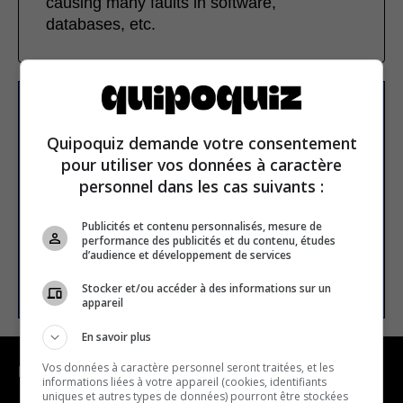
causing many faults in software,
databases, etc.
Subscribe to our
newsletter
Quipoquiz demande votre consentement
pour utiliser vos données à caractère
personnel dans les cas suivants :
Email address
Publicités et contenu personnalisés, mesure de
performance des publicités et du contenu, études
d’audience et développement de services
SUBSCRIBE
Stocker et/ou accéder à des informations sur un
appareil
En savoir plus
Vos données à caractère personnel seront traitées, et les
NAVIGATION
informations liées à votre appareil (cookies, identifiants
uniques et autres types de données) pourront être stockées