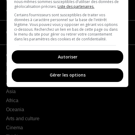
Contact us
nous-mêmes sommes susceptibles d'utiliser des données de
géolocalisation précises.
Liste des partenaires.
About us
Certains fournisseurs sont susceptibles de traiter vos
données à caractère personnel sur la base de l'intérêt
légitime. Vous pouvez vous y opposer en gérant vos options
ci-dessous. Recherchez un lien en bas de cette page ou dans
CATEGORIES
le menu du site pour gérer ou retirer votre consentement
dans les paramètres des cookies et de confidentialité.
Geography
Autoriser
France
Europe
Gérer les options
Americas
Asia
Africa
Oceania
Arts and culture
Cinema