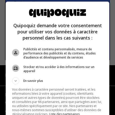
Subscribe to our
newsletter
Quipoquiz demande votre consentement
Email address
pour utiliser vos données à caractère
personnel dans les cas suivants :
SUBSCRIBE
Publicités et contenu personnalisés, mesure de
performance des publicités et du contenu, études
d’audience et développement de services
Stocker et/ou accéder à des informations sur un
appareil
NAVIGATION
En savoir plus
Vos données à caractère personnel seront traitées, et les
informations liées à votre appareil (cookies, identifiants
Become a partner
uniques et autres types de données) pourront être stockées
et consultées par 66 partenaires, ainsi que partagées avec lui,
Contact us
ou utilisées spécifiquement par ce site. Nos partenaires et
nous-mêmes sommes susceptibles d'utiliser des données de
About us
géolocalisation précises.
Liste des partenaires.