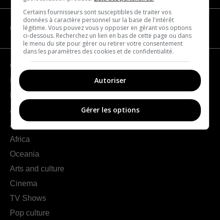
Certains fournisseurs sont susceptibles de traiter vos
données à caractère personnel sur la base de l'intérêt
légitime. Vous pouvez vous y opposer en gérant vos options
CATEGORIES
ci-dessous. Recherchez un lien en bas de cette page ou dans
le menu du site pour gérer ou retirer votre consentement
dans les paramètres des cookies et de confidentialité.
Geography
Autoriser
France
Europe
Gérer les options
Americas
Asia
Africa
Oceania
Arts and culture
Cinema
TV Shows
Pop culture