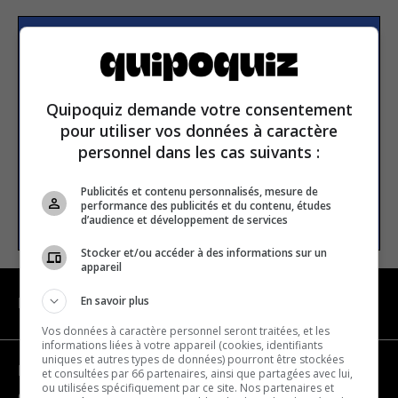
Subscribe to our
newsletter
Quipoquiz demande votre consentement
pour utiliser vos données à caractère
Email address
personnel dans les cas suivants :
Publicités et contenu personnalisés, mesure de
performance des publicités et du contenu, études
SUBSCRIBE
d’audience et développement de services
Stocker et/ou accéder à des informations sur un
appareil
En savoir plus
NAVIGATION
Vos données à caractère personnel seront traitées, et les
informations liées à votre appareil (cookies, identifiants
uniques et autres types de données) pourront être stockées
Become a partner
et consultées par 66 partenaires, ainsi que partagées avec lui,
ou utilisées spécifiquement par ce site. Nos partenaires et
Contact us