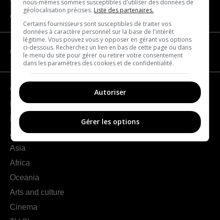
nous-mêmes sommes susceptibles d'utiliser des données de
géolocalisation précises.
Liste des partenaires.
About us
Certains fournisseurs sont susceptibles de traiter vos
données à caractère personnel sur la base de l'intérêt
légitime. Vous pouvez vous y opposer en gérant vos options
ci-dessous. Recherchez un lien en bas de cette page ou dans
CATEGORIES
le menu du site pour gérer ou retirer votre consentement
dans les paramètres des cookies et de confidentialité.
Geography
Autoriser
France
Europe
Gérer les options
Americas
Asia
Africa
Oceania
Arts and culture
Cinema