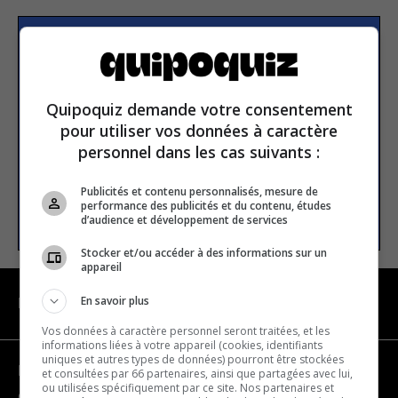
Subscribe to our
newsletter
Quipoquiz demande votre consentement
pour utiliser vos données à caractère
Email address
personnel dans les cas suivants :
Publicités et contenu personnalisés, mesure de
performance des publicités et du contenu, études
SUBSCRIBE
d’audience et développement de services
Stocker et/ou accéder à des informations sur un
appareil
En savoir plus
NAVIGATION
Vos données à caractère personnel seront traitées, et les
informations liées à votre appareil (cookies, identifiants
uniques et autres types de données) pourront être stockées
Become a partner
et consultées par 66 partenaires, ainsi que partagées avec lui,
ou utilisées spécifiquement par ce site. Nos partenaires et
Contact us