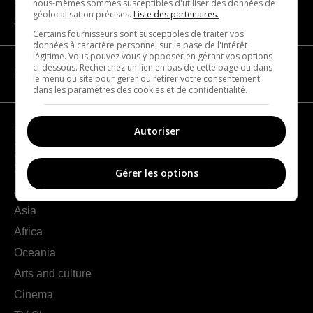
nous-mêmes sommes susceptibles d'utiliser des données de
géolocalisation précises.
Liste des partenaires.
About us
Certains fournisseurs sont susceptibles de traiter vos
données à caractère personnel sur la base de l'intérêt
légitime. Vous pouvez vous y opposer en gérant vos options
ci-dessous. Recherchez un lien en bas de cette page ou dans
CATEGORIES
le menu du site pour gérer ou retirer votre consentement
dans les paramètres des cookies et de confidentialité.
Geography
Autoriser
France
Europe
Gérer les options
Americas
Asia
Africa
Oceania
Arts and culture
Cinema