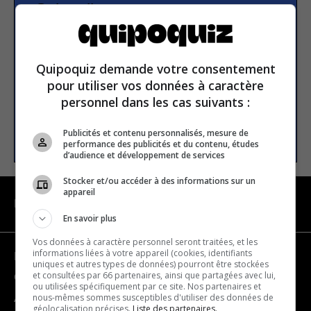
Subscribe to our
newsletter
Quipoquiz demande votre consentement
Email address
pour utiliser vos données à caractère
personnel dans les cas suivants :
SUBSCRIBE
Publicités et contenu personnalisés, mesure de
performance des publicités et du contenu, études
d’audience et développement de services
Stocker et/ou accéder à des informations sur un
appareil
NAVIGATION
En savoir plus
Vos données à caractère personnel seront traitées, et les
informations liées à votre appareil (cookies, identifiants
Become a partner
uniques et autres types de données) pourront être stockées
et consultées par 66 partenaires, ainsi que partagées avec lui,
Contact us
ou utilisées spécifiquement par ce site. Nos partenaires et
nous-mêmes sommes susceptibles d'utiliser des données de
About us
géolocalisation précises.
Liste des partenaires.