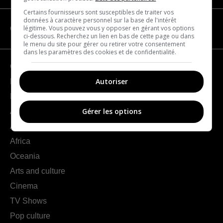
Certains fournisseurs sont susceptibles de traiter vos
données à caractère personnel sur la base de l'intérêt
légitime. Vous pouvez vous y opposer en gérant vos options
CATEGORIES
ci-dessous. Recherchez un lien en bas de cette page ou dans
le menu du site pour gérer ou retirer votre consentement
dans les paramètres des cookies et de confidentialité.
Geography
Autoriser
France
Europe
Gérer les options
Americas
Asia
Africa
Oceania
Arts and culture
Cinema
TV Shows
Pop culture