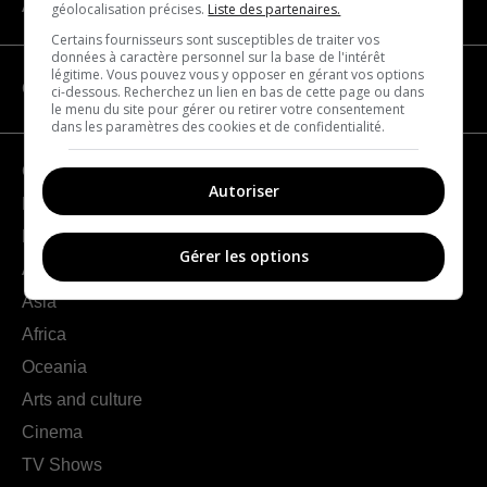
About us
géolocalisation précises.
Liste des partenaires.
Certains fournisseurs sont susceptibles de traiter vos
données à caractère personnel sur la base de l'intérêt
légitime. Vous pouvez vous y opposer en gérant vos options
CATEGORIES
ci-dessous. Recherchez un lien en bas de cette page ou dans
le menu du site pour gérer ou retirer votre consentement
dans les paramètres des cookies et de confidentialité.
Geography
Autoriser
France
Europe
Gérer les options
Americas
Asia
Africa
Oceania
Arts and culture
Cinema
TV Shows