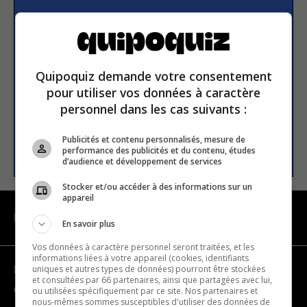
Subscribe to our
newsletter
Quipoquiz demande votre consentement
Email address
pour utiliser vos données à caractère
personnel dans les cas suivants :
Publicités et contenu personnalisés, mesure de
SUBSCRIBE
performance des publicités et du contenu, études
d’audience et développement de services
Stocker et/ou accéder à des informations sur un
appareil
NAVIGATION
En savoir plus
Vos données à caractère personnel seront traitées, et les
informations liées à votre appareil (cookies, identifiants
uniques et autres types de données) pourront être stockées
Become a partner
et consultées par 66 partenaires, ainsi que partagées avec lui,
Contact us
ou utilisées spécifiquement par ce site. Nos partenaires et
nous-mêmes sommes susceptibles d'utiliser des données de