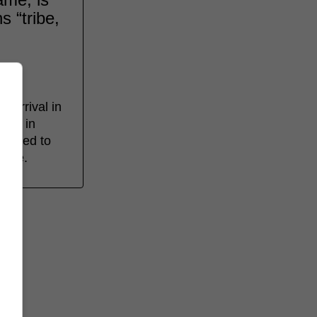
 “tribe,
 arrival in
ived in
tricted to
ople.