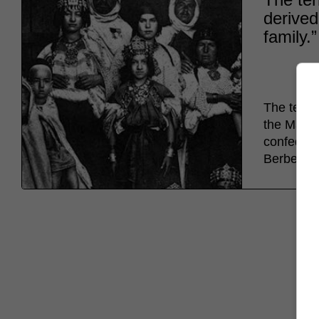
derived
family.”
The term 
the Maghre
confedera
Berber-sp