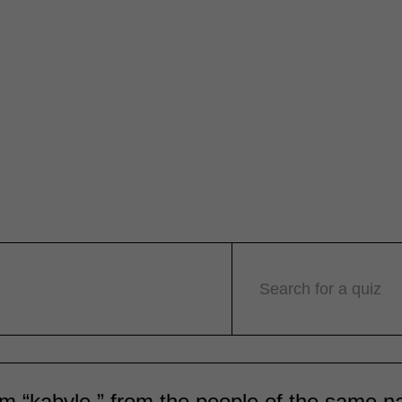
Search for a quiz
m “kabyle,” from the people of the same n