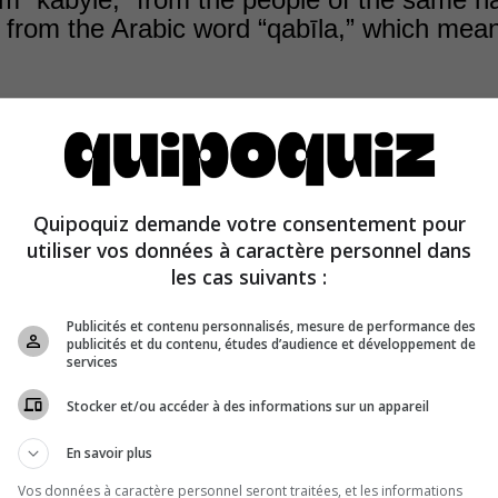
 from the Arabic word “qabīla,” which means
“qabīla” (Qabail) was used by the Muslim Arabs upon their
b in reference to the inhabitants of the hinterland who l
Quipoquiz demande votre consentement pour
tions and tribes. Over time, the use of this name was res
utiliser vos données à caractère personnel dans
eaking Kabylie. The name “Kabyle” now refers to this pe
les cas suivants :
Publicités et contenu personnalisés, mesure de performance des
publicités et du contenu, études d’audience et développement de
services
Stocker et/ou accéder à des informations sur un appareil
En savoir plus
Vos données à caractère personnel seront traitées, et les informations