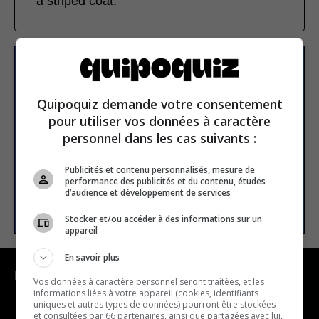
a striped coat.
Subscribe to our
newsletter
Quipoquiz demande votre consentement
pour utiliser vos données à caractère
personnel dans les cas suivants :
Email address
Publicités et contenu personnalisés, mesure de
performance des publicités et du contenu, études
d’audience et développement de services
SUBSCRIBE
Stocker et/ou accéder à des informations sur un
appareil
En savoir plus
NAVIGATION
Vos données à caractère personnel seront traitées, et les
informations liées à votre appareil (cookies, identifiants
uniques et autres types de données) pourront être stockées
et consultées par 66 partenaires, ainsi que partagées avec lui,