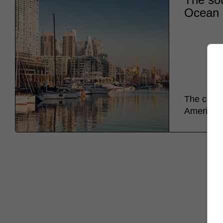
Ocean a
The coast
America.